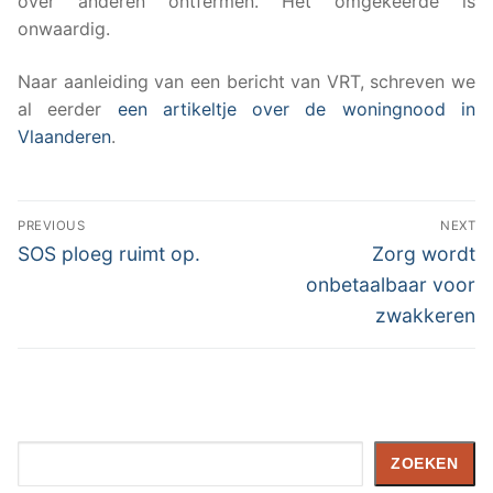
over anderen ontfermen. Het omgekeerde is
onwaardig.
Naar aanleiding van een bericht van VRT, schreven we
al eerder
een artikeltje over de woningnood in
Vlaanderen
.
Berichtnavigatie
PREVIOUS
NEXT
Previous
Next
SOS ploeg ruimt op.
Zorg wordt
post:
post:
onbetaalbaar voor
zwakkeren
Zoeken
ZOEKEN