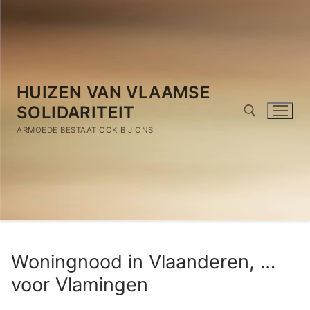
Spring
naar
de
inhoud
HUIZEN VAN VLAAMSE
SOLIDARITEIT
ARMOEDE BESTAAT OOK BIJ ONS
Zoeken naar:
Woningnood in Vlaanderen, …
voor Vlamingen