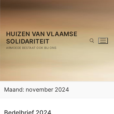
Spring
naar
de
inhoud
HUIZEN VAN VLAAMSE
SOLIDARITEIT
ARMOEDE BESTAAT OOK BIJ ONS
Zoeken naar:
Maand:
november 2024
Bedelbrief 2024